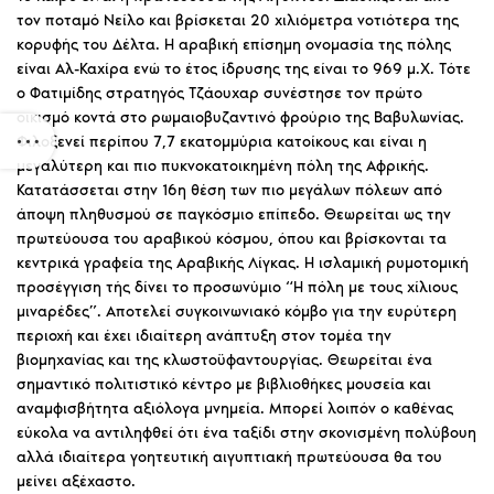
τον ποταμό Νείλο και βρίσκεται 20 χιλιόμετρα νοτιότερα της
κορυφής του Δέλτα. Η αραβική επίσημη ονομασία της πόλης
είναι Αλ-Καχίρα ενώ το έτος ίδρυσης της είναι το 969 μ.Χ. Τότε
ο Φατιμίδης στρατηγός Τζάουχαρ συνέστησε τον πρώτο
οικισμό κοντά στο ρωμαιοβυζαντινό φρούριο της Βαβυλωνίας.
Φιλοξενεί περίπου 7,7 εκατομμύρια κατοίκους και είναι η
μεγαλύτερη και πιο πυκνοκατοικημένη πόλη της Αφρικής.
Κατατάσσεται στην 16η θέση των πιο μεγάλων πόλεων από
άποψη πληθυσμού σε παγκόσμιο επίπεδο. Θεωρείται ως την
πρωτεύουσα του αραβικού κόσμου, όπου και βρίσκονται τα
κεντρικά γραφεία της Αραβικής Λίγκας. Η ισλαμική ρυμοτομική
προσέγγιση τής δίνει το προσωνύμιο “Η πόλη με τους χίλιους
μιναρέδες”. Αποτελεί συγκοινωνιακό κόμβο για την ευρύτερη
περιοχή και έχει ιδιαίτερη ανάπτυξη στον τομέα την
βιομηχανίας και της κλωστοϋφαντουργίας. Θεωρείται ένα
σημαντικό πολιτιστικό κέντρο με βιβλιοθήκες μουσεία και
αναμφισβήτητα αξιόλογα μνημεία. Μπορεί λοιπόν ο καθένας
εύκολα να αντιληφθεί ότι ένα ταξίδι στην σκονισμένη πολύβουη
αλλά ιδιαίτερα γοητευτική αιγυπτιακή πρωτεύουσα θα του
μείνει αξέχαστο.