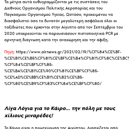
Τα μέτρα αυτά ευθυγραμμίζονται με τις συστάσεις του
Διεθνούς Οργανισμού Πολιτικής Αεροπορίας και του
Παγκόσμιου Οργανισμού Υγείας. Ωστόσο, προκειμένου να
διασφαλιστεί όσο το δυνατόν μεγαλύτερη ασφάλεια όλοι οι
ταξιδιώτες που έρχονται στην Αίγυπτο από τον Σεπτέμβριο του
2020 υποχρεούνται να παρουσιάσουν πιστοποιητικά PCR με
αρνητική διάγνωση κατά την αναχώρηση και την άφιξη.
Πηγή:
https://www.airnews.gr/2021/02/19/%CF%84%CE%BF-
%CE%B1%CE%B5%CF%81%CE%BF%CE%B4%CF%81%CF%8C%CE%BC
%CF%84%CE%BF%CF%85-
%CE%BA%CE%B1%CE%90%CF%81%CE%BF%CF%85-
%CE%AD%CE%BB%CE%B1%CE%B2%CE%B5-
%CF%80%CE%B9%CF%83%CF%84%CE%BF%CF%80/
Λίγα Λόγια για το Κάιρο… την πόλη με τους
χίλιους μιναρέδες!
Το Κάιρο είναι η πρωτεύουσα της Αιγύπτου. Διασχίζεται από