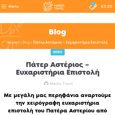
0
Menu
€
0.00
Blog
Αρχική
»
Blog
»
Πάτερ Αστέριος – Ευχαριστήρια Επιστολή
NEWS
Πάτερ Αστέριος –
Ευχαριστήρια Επιστολή
Marios-Travel
Με μεγάλη μας περηφάνια αναρτούμε
την χειρόγραφη ευχαριστήρια
επιστολή του Πατέρα Αστερίου από