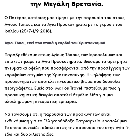
την Μεγάλη Βρετανία.
Ο Πατέρας Αστέριος μας τίμησε με την παρουσία του στους
Αγίους Τόπους και τα Άγια Προσκυνήματα με το γκρούπ του
Ιουλίου (25/7-1/9 2018).
Άγιοι Τόποι, εκεί που χτυπά η καρδιά του Χριστιανισμού..
Παραβρεθήκαμε στους Αγίους Τόπους των Ιεροσολύμων και
επισκεφτήκαμε τα Άγια Προσκυνήματα. Βιώσαμε τα αμέτρητα
πνευματικά οφέλη που προσφέρονται από την προσέγγιση των
κορυφαίων στιγμών της Χριστιανοσύνης. Η ψηλάφηση των
προσκυνημάτων αποτελεί πνευματικό βίωμα που δύσκολα
περιγράφεται. Εμείς στο Marios Travel πιστεύουμε πως η
προσκυνηματική θεωρία αποτελεί θεμέλιο λίθο για μια
ολοκληρωμένη πνευματική εμπειρία.
Να τονίσουμε ότι η παρουσία των προσκυνητών είναι
ενδυνάμωση για το Ελληνορθόδοξο Πατριαρχείο Ιεροσολύμων.
Το οποίο συνεχίζει αδιαλείπτως την παρουσία του στην Αγία Γη
εδώ και δύο χιλιετηρίδες.