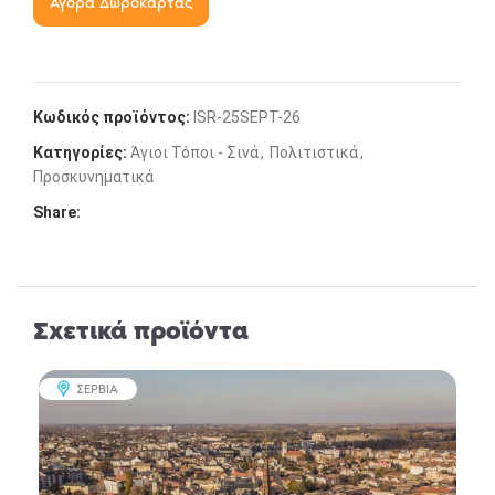
Αγορά Δωροκάρτας
Επώνυμο
Email
*
Κωδικός προϊόντος:
ISR-25SEPT-26
Κατηγορίες:
Άγιοι Τόποι - Σινά
,
Πολιτιστικά
,
Προσκυνηματικά
Τηλέφωνο Επικοινωνίας
Share:
*
Το ταξίδι που σας ενδιαφέρει
Σχετικά προϊόντα
ΣΕΡΒΙΑ
Το μήνυμα σας