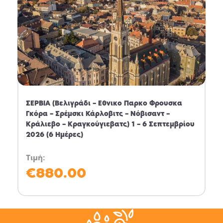
Εισάγετε τους χαρακτήρες από την εικόνα
*
ΣΕΡΒΙΑ (Βελιγράδι – Εθνικο Παρκο Φρουσκα
Γκόρα – Σρέμσκι Κάρλοβιτς – Νόβισαντ –
Κράλιεβο – Κραγκούγιεβατς) 1 – 6 Σεπτεμβρίου
2026 (6 Ημέρες)
This helps us prevent
Τιμή:
spam, thank you.
€
880.00
ΑΠΟΣΤΟΛΉ