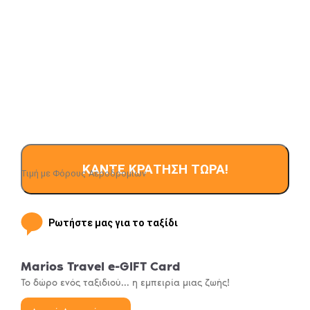
ΚΆΝΤΕ ΚΡΆΤΗΣΗ ΤΏΡΑ!
Τιμή με Φόρους Αεροδρομίων
Ρωτήστε μας για το ταξίδι
Email
Όνομα
Marios Travel e-GIFT Card
Address
*
Το δώρο ενός ταξιδιού... η εμπειρία μιας ζωής!