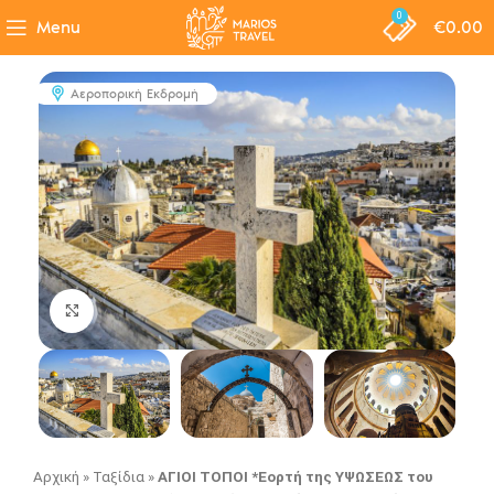
0
Menu
€
0.00
Αεροπορική Εκδρομή
Click to enlarge
Αρχική
»
Ταξίδια
»
ΑΓΙΟΙ ΤΟΠΟΙ *Εορτή της ΥΨΩΣΕΩΣ του