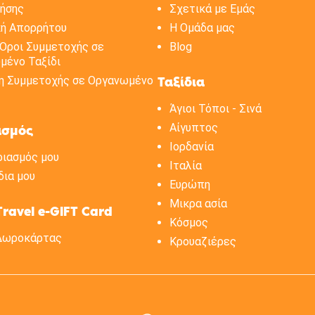
ρήσης
Σχετικά με Eμάς
κή Aπορρήτου
H Oμάδα μας
 Όροι Συμμετοχής σε
Blog
μένο Ταξίδι
η Συμμετοχής σε Oργανωμένο
Ταξίδια
Άγιοι Τόποι - Σινά
Αίγυπτος
ασμός
Ιορδανία
ριασμός μου
Ιταλία
δια μου
Ευρώπη
Μικρα ασία
Travel e-GIFT Card
Κόσμος
Δωροκάρτας
Κρουαζιέρες