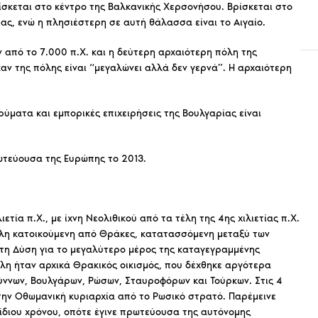
ίσκεται στο κέντρο της Βαλκανικής Χερσονήσου. Βρίσκεται στο
, ενώ η πλησιέστερη σε αυτή θάλασσα είναι το Αιγαίο.
 από το 7.000 π.Χ. και η δεύτερη αρχαιότερη πόλη της
αν της πόλης είναι “μεγαλώνει αλλά δεν γερνά”. Η αρχαιότερη
ύματα και εμπορικές επιχειρήσεις της Βουλγαρίας είναι
ρωτεύουσα της Ευρώπης το 2013.
ιετία π.Χ., με ίχνη Νεολιθικού από τα τέλη της 4ης χιλιετίας π.Χ.
πόλη κατοικούμενη από Θράκες, κατατασσόμενη μεταξύ των
τη Δύση για το μεγαλύτερο μέρος της καταγεγραμμένης
πόλη ήταν αρχικά Θρακικός οικισμός, που δέχθηκε αργότερα
ύννων, Βουλγάρων, Ρώσων, Σταυροφόρων και Τούρκων. Στις 4
ην Οθωμανική κυριαρχία από το Ρωσικό στρατό. Παρέμεινε
 ίδιου χρόνου, οπότε έγινε πρωτεύουσα της αυτόνομης