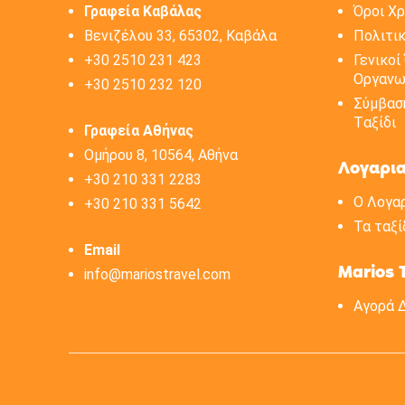
Γραφεία Καβάλας
Όροι Χ
Βενιζέλου 33, 65302, Καβάλα
Πολιτι
+30 2510 231 423
Γενικοί
Οργανω
+30 2510 232 120
Σύμβασ
Tαξίδι
Γραφεία Αθήνας
Ομήρου 8, 10564, Αθήνα
Λογαρι
+30 210 331 2283
Ο Λογα
+30 210 331 5642
Τα ταξί
Email
Marios 
info@mariostravel.com
Αγορά 