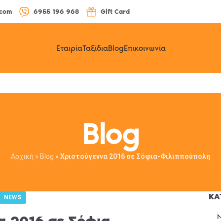
.com
6955 196 968
Gift Card
Εταιρία
Ταξίδια
Blog
Επικοινωνία
Blog
Αρχική
»
Blog
»
Χριστούγεννα 2016 σε Σόφια-Φιλιππούπολη
ΚΑ
NEWS