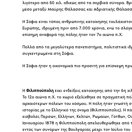
λιγότερο από 50 χιλ. οδικώς από τα σερβικά σύνορα. Βρ
μέσο μεταξύ Μαύρης Θάλασσας και Αδριατικής Θάλασσας
Η Σόφια είναι τόπος ανθρώπινης κατοίκησης τουλάχιστον
Ευρώπης, ιδρυμένη πριν από 7.000 χρόνια, ενώ το σλόγκ
επίσημη αναφορά της πόλης ήταν τον 7ο αιώνα π.Χ.
Πολλά από τα μεγαλύτερα πανεπιστήμια, πολιτιστικά ιδρ
συγκεντρωμένα στη Σόφια.
Η Σόφια ήταν η οικονομικά πιο προσιτή για επίσκεψη π
Η
Φιλιππούπολη
έχει ενδείξεις κατοίκησης από την 6η χιλ
Το 12ο αιώνα π.Χ. το χωριό εξελίχθηκε σε πραγματική 
αρχαιότερων πόλεων του κόσμου. Η πόλη ήταν γνωστή σ
ιστορίας με το Ελληνικό της όνομα (Φιλιππούπολις). Η 
εισβολές Περσών, Ελλήνων, Κελτών, Ρωμαίων, Γότθων, Ο
Ιανουαρίου 1878 η Φιλιππούπολη απελευθερώθηκε από τ
εντός των συνόρων της Βουλγαρίας μέχρι τον Ιούλιο του