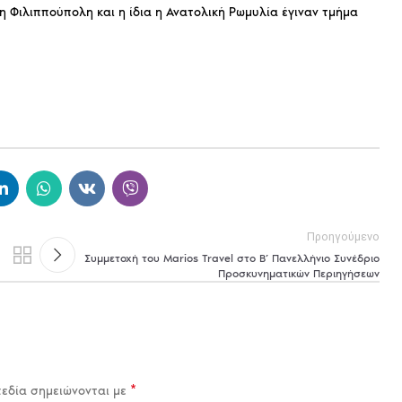
η Φιλιππούπολη και η ίδια η Ανατολική Ρωμυλία έγιναν τμήμα
Προηγούμενο
Συμμετοχή του Marios Travel στο Β’ Πανελλήνιο Συνέδριο
Προσκυνηματικών Περιηγήσεων
*
πεδία σημειώνονται με