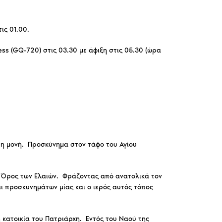
ις 01.00.
ν εικόνα
*
ess (GQ-720) στις 03.30 με άφιξη στις 05.30 (ώρα
μη μονή. Προσκύνημα στον τάφο του Αγίου
ο Όρος των Ελαιών. Φράζοντας από ανατολικά τον
 προσκυνημάτων μίας και ο ιερός αυτός τόπος
 κατοικία του Πατριάρχη. Εντός του Ναού της