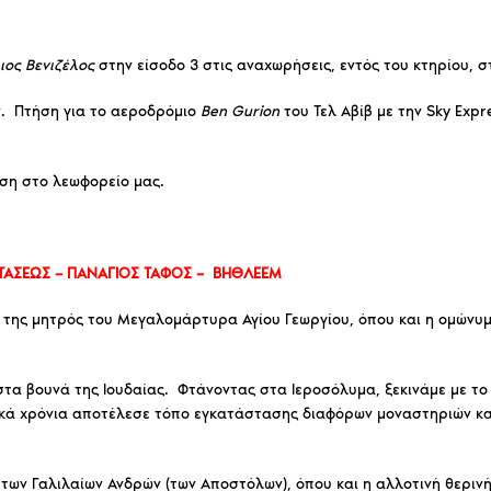
ιος Βενιζέλος
στην είσοδο 3 στις αναχωρήσεις, εντός του κτηρίου, στ
Εισάγετε τους χαρακτήρες από τη
ν. Πτήση για το αεροδρόμιο
Ben Gurion
του Τελ Αβίβ με την Sky Expr
ση στο λεωφορείο μας.
This helps us prevent spam, thank you.
ΑΠΟΣΤΟΛΉ
ΣΤΑΣΕΩΣ – ΠΑΝΑΓΙΟΣ ΤΑΦΟΣ – ΒΗΘΛΕΕΜ
της μητρός του Μεγαλομάρτυρα Αγίου Γεωργίου, όπου και η ομώνυ
τα βουνά της Ιουδαίας. Φτάνοντας στα Ιεροσόλυμα, ξεκινάμε με τ
ικά χρόνια αποτέλεσε τόπο εγκατάστασης διαφόρων μοναστηριών και
των Γαλιλαίων Ανδρών (των Αποστόλων), όπου και η αλλοτινή θερινή