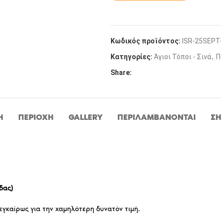
Τηλέφωνο Επικοινωνίας
*
Κωδικός προϊόντος:
ISR-25SEPT
Κατηγορίες:
Άγιοι Τόποι - Σινά
,
Π
Share:
Το ταξίδι που σας ενδιαφέρει
H
ΠΕΡΙΟΧΉ
GALLERY
ΠΕΡΙΛΑΜΒΆΝΟΝΤΑΙ
ΣΗ
Business
Το μήνυμα σας
Email
*
άδας)
εγκαίρως για την χαμηλότερη δυνατόν τιμή.