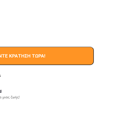
ΝΤΕ ΚΡΆΤΗΣΗ ΤΏΡΑ!
ι
Επώνυμο
d
α μιας ζωής!