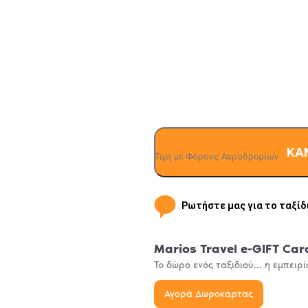
ΚΆ
Τιμή με Φόρους Αεροδρομίων
Ρωτήστε μας για το ταξίδ
Όνομα
Marios Travel e-GIFT Car
Το δώρο ενός ταξιδιού... η εμπειρί
Αγορά Δωροκάρτας
Email
*